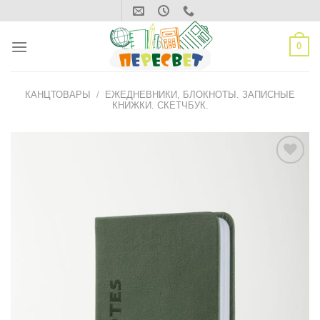
Skip
to
content
0
КАНЦТОВАРЫ
/
ЕЖЕДНЕВНИКИ, БЛОКНОТЫ. ЗАПИСНЫЕ
КНИЖКИ. СКЕТЧБУК.
ДОБАВИТЬ
В СПИСОК
ЖЕЛАНИЙ