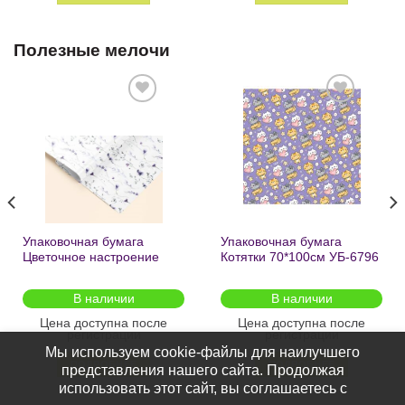
Полезные мелочи
Добавить
Добавить
в список
в список
желаний
желаний
Упаковочная бумага
Упаковочная бумага
Цветочное настроение
Котятки 70*100см УБ-6796
70*100см УБ-6808 /кратно
/кратно 2шт/
2шт/
В наличии
В наличии
Цена доступна после
Цена доступна после
регистрации
регистрации
Мы используем cookie-файлы для наилучшего
ПОДРОБНЕЕ
ПОДРОБНЕЕ
представления нашего сайта. Продолжая
использовать этот сайт, вы соглашаетесь с