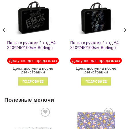
Добавить
Добавить
в список
в список
желаний
желаний
Папка с ручками 1 отд А4
Папка с ручками 1 отд А4
340*245*100мм Berlingo
340*245*100мм Berlingo
«Black» пластик на
«Enjoy the little things»
молнии1246
пластик на молнии 1215
Доступно для предзаказа
Доступно для предзаказа
Цена доступна после
Цена доступна после
регистрации
регистрации
ПОДРОБНЕЕ
ПОДРОБНЕЕ
Полезные мелочи
Добавить
Добавить
в список
в список
желаний
желаний