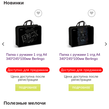
Новинки
Добавить
Добавить
в список
в список
желаний
желаний
Папка с ручками 1 отд А4
Папка с ручками 1 отд А4
340*245*100мм Berlingo
340*245*100мм Berlingo
«Black» пластик на
«Enjoy the little things»
молнии1246
пластик на молнии 1215
Доступно для предзаказа
Доступно для предзаказа
Цена доступна после
Цена доступна после
регистрации
регистрации
ПОДРОБНЕЕ
ПОДРОБНЕЕ
Полезные мелочи