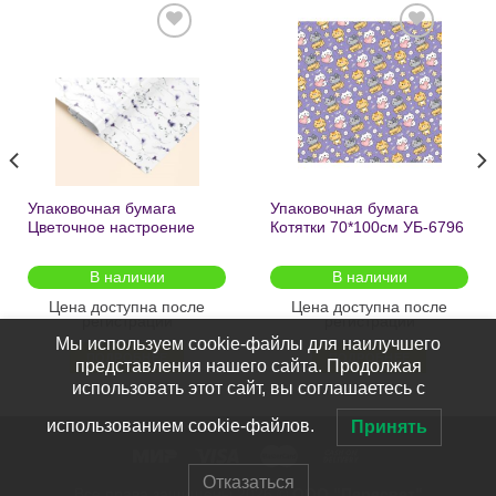
Добавить
Добавить
в список
в список
желаний
желаний
Упаковочная бумага
Упаковочная бумага
Цветочное настроение
Котятки 70*100см УБ-6796
70*100см УБ-6808 /кратно
/кратно 2шт/
2шт/
В наличии
В наличии
Цена доступна после
Цена доступна после
регистрации
регистрации
Мы используем cookie-файлы для наилучшего
ПОДРОБНЕЕ
ПОДРОБНЕЕ
представления нашего сайта. Продолжая
использовать этот сайт, вы соглашаетесь с
использованием cookie-файлов.
Принять
Отказаться
Все права защищены 2026 ©
ООО "Пересвет"