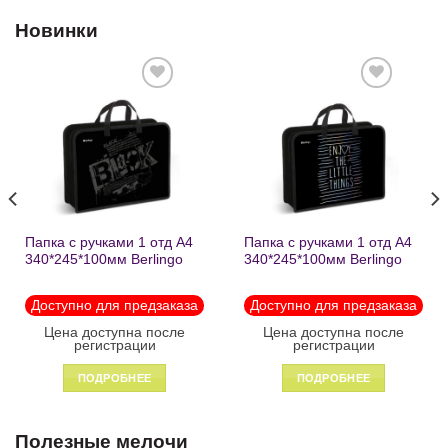
Новинки
Добавить
Добавить
в список
в список
желаний
желаний
Папка с ручками 1 отд А4
Папка с ручками 1 отд А4
340*245*100мм Berlingo
340*245*100мм Berlingo
«Black» пластик на
«Enjoy the little things»
молнии1246
пластик на молнии 1215
Доступно для предзаказа
Доступно для предзаказа
Цена доступна после
Цена доступна после
регистрации
регистрации
ПОДРОБНЕЕ
ПОДРОБНЕЕ
Полезные мелочи