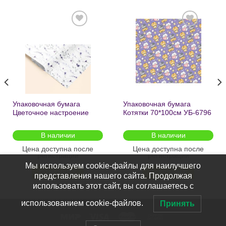
Добавить
Добавить
в список
в список
желаний
желаний
Упаковочная бумага
Упаковочная бумага
Цветочное настроение
Котятки 70*100см УБ-6796
70*100см УБ-6808 /кратно
/кратно 2шт/
2шт/
В наличии
В наличии
Цена доступна после
Цена доступна после
регистрации
регистрации
Мы используем cookie-файлы для наилучшего
ПОДРОБНЕЕ
ПОДРОБНЕЕ
представления нашего сайта. Продолжая
использовать этот сайт, вы соглашаетесь с
использованием cookie-файлов.
Принять