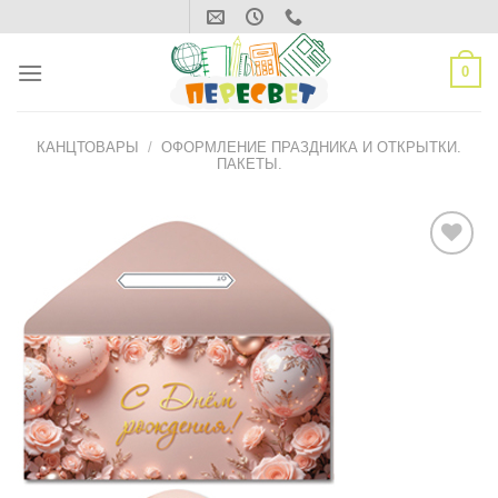
Skip
to
content
0
КАНЦТОВАРЫ
/
ОФОРМЛЕНИЕ ПРАЗДНИКА И ОТКРЫТКИ.
ПАКЕТЫ.
ДОБАВИТЬ
В СПИСОК
ЖЕЛАНИЙ