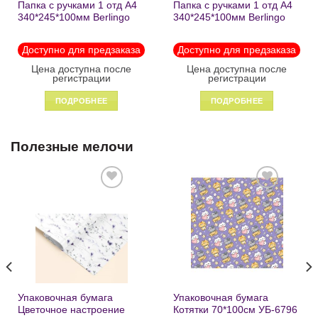
Папка с ручками 1 отд А4
Папка с ручками 1 отд А4
340*245*100мм Berlingo
340*245*100мм Berlingo
«Black» пластик на
«Enjoy the little things»
молнии1246
пластик на молнии 1215
Доступно для предзаказа
Доступно для предзаказа
Цена доступна после
Цена доступна после
регистрации
регистрации
ПОДРОБНЕЕ
ПОДРОБНЕЕ
Полезные мелочи
Добавить
Добавить
в список
в список
желаний
желаний
Упаковочная бумага
Упаковочная бумага
Цветочное настроение
Котятки 70*100см УБ-6796