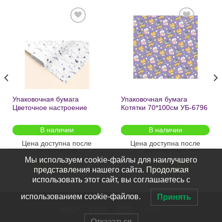
Добавить
Добавить
в список
в список
желаний
желаний
Упаковочная бумага
Упаковочная бумага
Цветочное настроение
Котятки 70*100см УБ-6796
70*100см УБ-6808 /кратно
/кратно 2шт/
2шт/
В наличии
В наличии
Цена доступна после
Цена доступна после
регистрации
регистрации
Мы используем cookie-файлы для наилучшего
ПОДРОБНЕЕ
ПОДРОБНЕЕ
представления нашего сайта. Продолжая
использовать этот сайт, вы соглашаетесь с
использованием cookie-файлов.
Принять
Отказаться