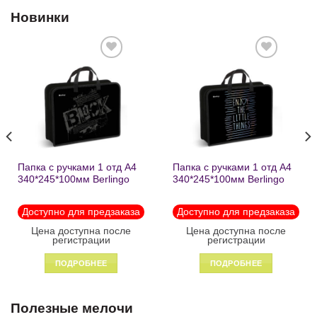
Новинки
Добавить
Добавить
в список
в список
желаний
желаний
Папка с ручками 1 отд А4
Папка с ручками 1 отд А4
340*245*100мм Berlingo
340*245*100мм Berlingo
«Black» пластик на
«Enjoy the little things»
молнии1246
пластик на молнии 1215
Доступно для предзаказа
Доступно для предзаказа
Цена доступна после
Цена доступна после
регистрации
регистрации
ПОДРОБНЕЕ
ПОДРОБНЕЕ
Полезные мелочи