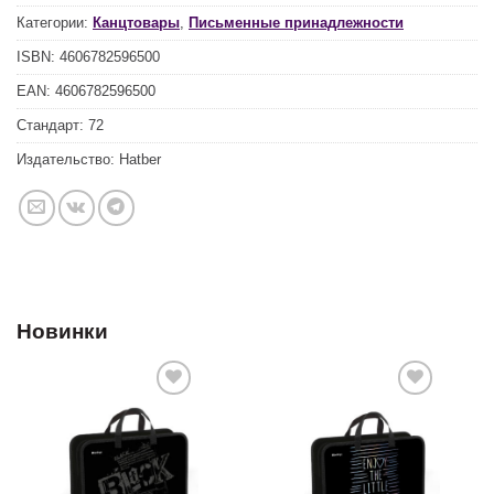
Категории:
Канцтовары
,
Письменные принадлежности
ISBN:
4606782596500
EAN:
4606782596500
Стандарт:
72
Издательство:
Hatber
Новинки
Добавить
Добавить
в список
в список
желаний
желаний