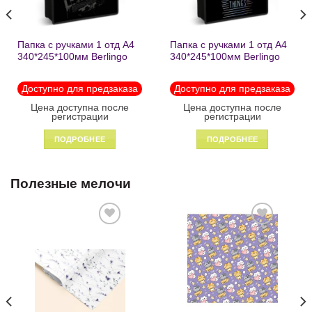
Папка с ручками 1 отд А4
Папка с ручками 1 отд А4
340*245*100мм Berlingo
340*245*100мм Berlingo
«Black» пластик на
«Enjoy the little things»
молнии1246
пластик на молнии 1215
Доступно для предзаказа
Доступно для предзаказа
Цена доступна после
Цена доступна после
регистрации
регистрации
ПОДРОБНЕЕ
ПОДРОБНЕЕ
Полезные мелочи
Добавить
Добавить
в список
в список
желаний
желаний