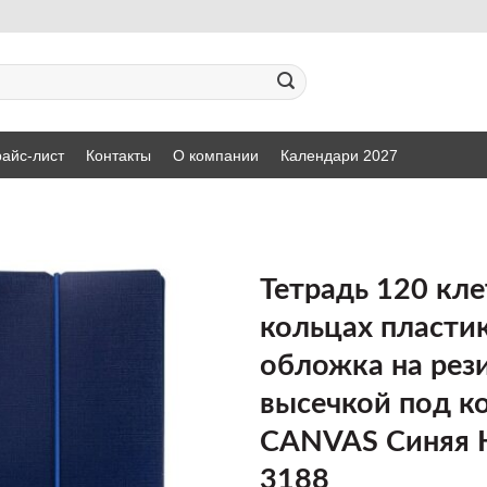
айс-лист
Контакты
О компании
Календари 2027
Тетрадь 120 кле
кольцах пласти
ДОБАВИТЬ
обложка на рези
В СПИСОК
ЖЕЛАНИЙ
высечкой под к
CANVAS Синяя H
3188