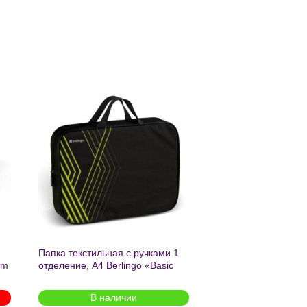
ь
Добавить
в список
желаний
Папка текстильная с ручками 1
am
отделение, А4 Berlingo «Basic
green», 350*265*75мм, текстиль,
на молнии2601
В наличии