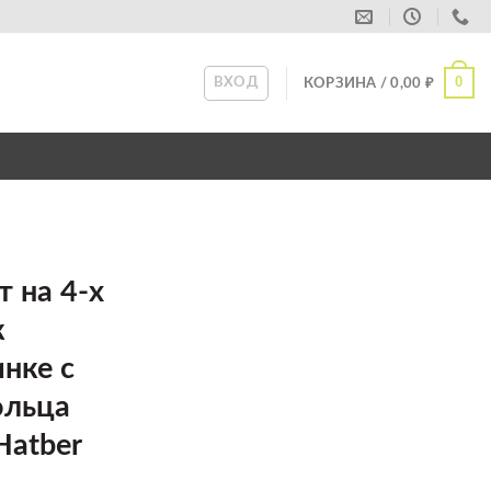
0
ВХОД
КОРЗИНА /
0,00
₽
т на 4-х
к
нке с
ольца
atber