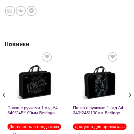
Новинки
Добавить
Добавить
в список
в список
желаний
желаний
Папка с ручками 1 отд А4
Папка с ручками 1 отд А4
340*245*100мм Berlingo
340*245*100мм Berlingo
«Black» пластик на
«Enjoy the little things»
молнии1246
пластик на молнии 1215
Доступно для предзаказа
Доступно для предзаказа