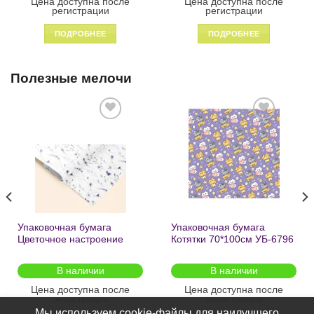
Цена доступна после
Цена доступна после
регистрации
регистрации
ПОДРОБНЕЕ
ПОДРОБНЕЕ
Полезные мелочи
Добавить
Добавить
в список
в список
желаний
желаний
Упаковочная бумага
Упаковочная бумага
Цветочное настроение
Котятки 70*100см УБ-6796
70*100см УБ-6808 /кратно
/кратно 2шт/
2шт/
В наличии
В наличии
Цена доступна после
Цена доступна после
регистрации
регистрации
Мы используем cookie-файлы для наилучшего