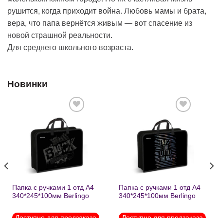
рушится, когда приходит война. Любовь мамы и брата,
вера, что папа вернётся живым — вот спасение из
новой страшной реальности.
Для среднего школьного возраста.
Новинки
Добавить
Добавить
в список
в список
желаний
желаний
Папка с ручками 1 отд А4
Папка с ручками 1 отд А4
340*245*100мм Berlingo
340*245*100мм Berlingo
«Black» пластик на
«Enjoy the little things»
молнии1246
пластик на молнии 1215
Доступно для предзаказа
Доступно для предзаказа