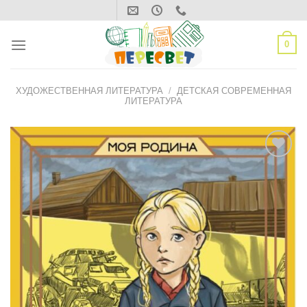
Skip
to
content
0
ХУДОЖЕСТВЕННАЯ ЛИТЕРАТУРА
/
ДЕТСКАЯ СОВРЕМЕННАЯ
ЛИТЕРАТУРА
ДОБАВИТЬ
В СПИСОК
ЖЕЛАНИЙ