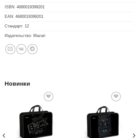
ISBN:
4680019399201
EAN:
4680019399201
Стандарт:
12
Издательство:
Mazari
Новинки
Добавить
Добавить
в список
в список
желаний
желаний