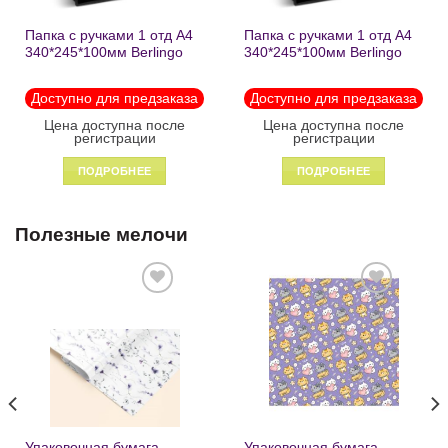
Папка с ручками 1 отд А4
Папка с ручками 1 отд А4
340*245*100мм Berlingo
340*245*100мм Berlingo
«Black» пластик на
«Enjoy the little things»
молнии1246
пластик на молнии 1215
Доступно для предзаказа
Доступно для предзаказа
Цена доступна после
Цена доступна после
регистрации
регистрации
ПОДРОБНЕЕ
ПОДРОБНЕЕ
Полезные мелочи
Добавить
Добавить
в список
в список
желаний
желаний
Упаковочная бумага
Упаковочная бумага