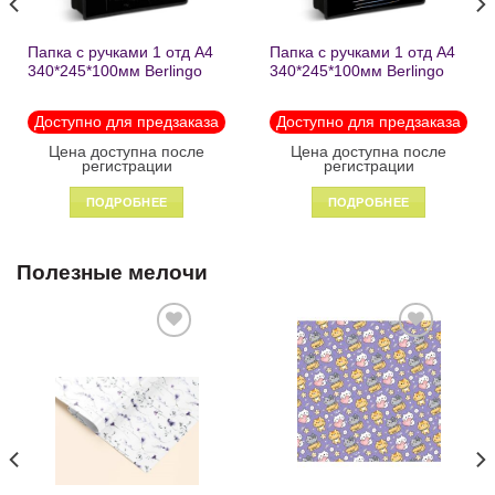
Папка с ручками 1 отд А4
Папка с ручками 1 отд А4
340*245*100мм Berlingo
340*245*100мм Berlingo
«Black» пластик на
«Enjoy the little things»
молнии1246
пластик на молнии 1215
Доступно для предзаказа
Доступно для предзаказа
Цена доступна после
Цена доступна после
регистрации
регистрации
ПОДРОБНЕЕ
ПОДРОБНЕЕ
Полезные мелочи
Добавить
Добавить
в список
в список
желаний
желаний