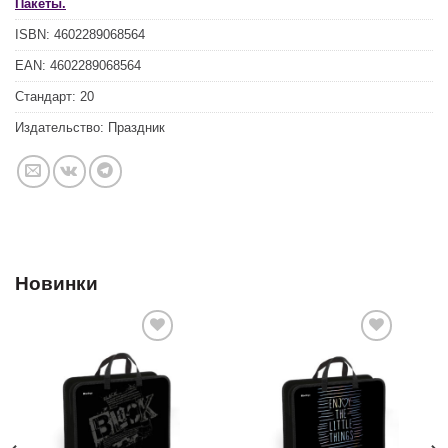
Пакеты.
ISBN:
4602289068564
EAN:
4602289068564
Стандарт:
20
Издательство:
Праздник
Новинки
Добавить
Добавить
в список
в список
желаний
желаний