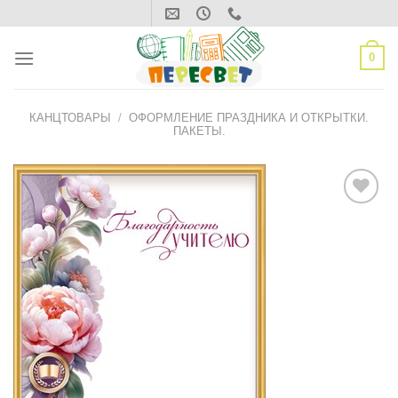
Skip
to
content
0
КАНЦТОВАРЫ
/
ОФОРМЛЕНИЕ ПРАЗДНИКА И ОТКРЫТКИ.
ПАКЕТЫ.
ДОБАВИТЬ
В СПИСОК
ЖЕЛАНИЙ