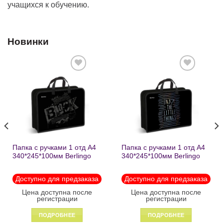
учащихся к обучению.
Новинки
Добавить
Добавить
в список
в список
желаний
желаний
Папка с ручками 1 отд А4
Папка с ручками 1 отд А4
340*245*100мм Berlingo
340*245*100мм Berlingo
«Black» пластик на
«Enjoy the little things»
молнии1246
пластик на молнии 1215
Доступно для предзаказа
Доступно для предзаказа
Цена доступна после
Цена доступна после
регистрации
регистрации
ПОДРОБНЕЕ
ПОДРОБНЕЕ