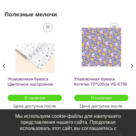
Полезные мелочи
Добавить
Добавить
в список
в список
желаний
желаний
Упаковочная бумага
Упаковочная бумага
Цветочное настроение
Котятки 70*100см УБ-6796
70*100см УБ-6808 /кратно
/кратно 2шт/
2шт/
В наличии
В наличии
Цена доступна после
Цена доступна после
регистрации
регистрации
Мы используем cookie-файлы для наилучшего
ПОДРОБНЕЕ
ПОДРОБНЕЕ
представления нашего сайта. Продолжая
использовать этот сайт, вы соглашаетесь с