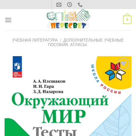
Skip
to
content
0
УЧЕБНАЯ ЛИТЕРАТУРА
/
ДОПОЛНИТЕЛЬНЫЕ УЧЕБНЫЕ
ПОСОБИЯ. АТЛАСЫ.
ДОБАВИТЬ
В СПИСОК
ЖЕЛАНИЙ