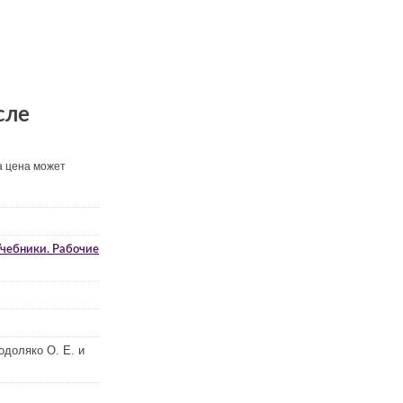
сле
а цена может
чебники. Рабочие
одоляко О. Е. и