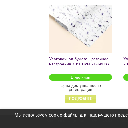
Добавить
Добавить
в список
в список
желаний
желаний
чный с мат.лам.
Упаковочная бумага Цветочное
Уп
ML) Торт со
настроение 70*100см УБ-6808 /
70
г (собс.разр.)
кратно 2шт/
 для предзаказа
В наличии
оступна после
Цена доступна после
гистрации
регистрации
ДРОБНЕЕ
ПОДРОБНЕЕ
Мы используем cookie-файлы для наилучшего предст
Все права защищены 2026 ©
ООО "Пересв