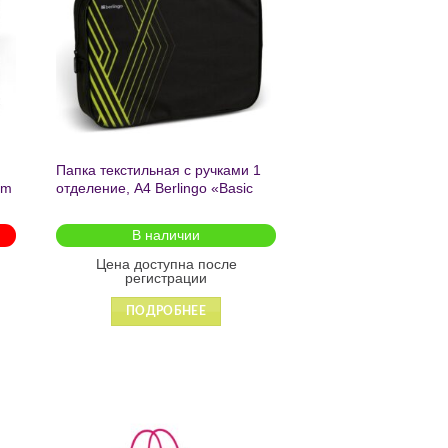
желаний
Папка текстильная с ручками 1
am
отделение, А4 Berlingo «Basic
green», 350*265*75мм, текстиль,
на молнии2601
В наличии
Цена доступна после
регистрации
ПОДРОБНЕЕ