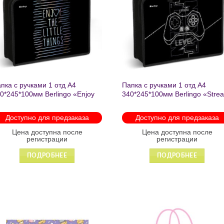
желаний
желаний
пка с ручками 1 отд А4
Папка с ручками 1 отд А4
0*245*100мм Berlingo «Enjoy
340*245*100мм Berlingo «Stre
e little things» пластик на
rider» пластик на молнии 1207
лнии 1215
Доступно для предзаказа
Доступно для предзаказа
Цена доступна после
Цена доступна после
регистрации
регистрации
ПОДРОБНЕЕ
ПОДРОБНЕЕ