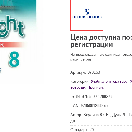
Цена доступна по
регистрации
На предзаказанные единицы товар
измениться!
Артикул:
373168
Категории:
,
Учебная литература
У
тетради. Прописи.
ISBN:
978-5-09-128927-5
EAN:
9785091289275
Автор:
Ваулина Ю. Е., Дули Д., П
др.
Стандарт:
20