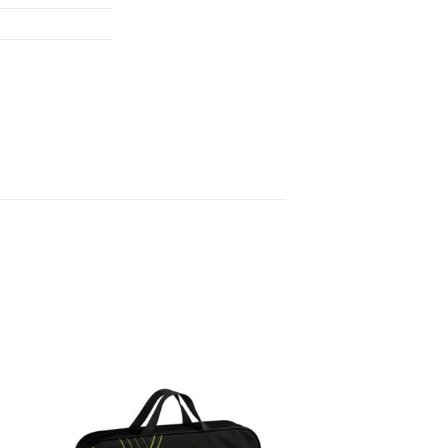
ь
Добавить
в список