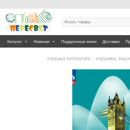
Skip
to
content
Искать:
Каталог
Новинки
Подарочные книги
Доставка
Пр
УЧЕБНАЯ ЛИТЕРАТУРА
/
УЧЕБНИКИ. РАБО