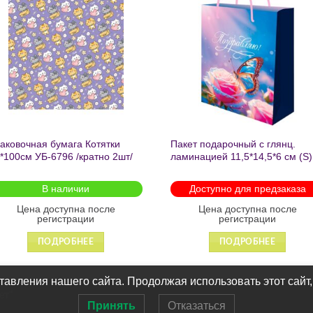
Добавить
Добавит
в список
в список
желаний
желаний
аковочная бумага Котятки
Пакет подарочный с глянц.
*100см УБ-6796 /кратно 2шт/
ламинацией 11,5*14,5*6 см (S)
Бабочка ППК-2727
В наличии
Доступно для предзаказа
Цена доступна после
Цена доступна после
регистрации
регистрации
ПОДРОБНЕЕ
ПОДРОБНЕЕ
авления нашего сайта. Продолжая использовать этот сайт,
ет"
Принять
Отказаться