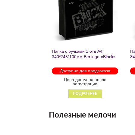
желаний
желаний
нешкольных занятий
Папка с ручками 1 отд А4
Па
есте к победе
340*245*100мм Berlingo «Black»
34
ень регулируемый
пластик на молнии1246
th
арабинами
мо
 для предзаказа
Доступно для предзаказа
 88931
оступна после
Цена доступна после
гистрации
регистрации
ДРОБНЕЕ
ПОДРОБНЕЕ
Полезные мелочи