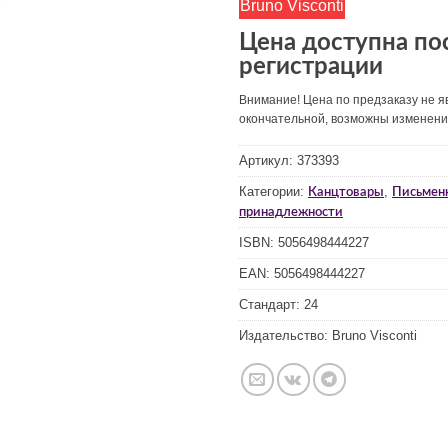
Bruno Visconti
Цена доступна по
регистрации
Внимание! Цена по предзаказу не я
окончательной, возможны изменен
Артикул:
373393
Категории:
,
Канцтовары
Письмен
принадлежности
ISBN:
5056498444227
EAN:
5056498444227
Стандарт:
24
Издательство:
Bruno Visconti