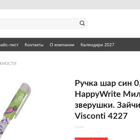
айс-лист
Контакты
О компании
Календари 2027
ЖНОСТИ
Ручка шар син 
HappyWrite Ми
ДОБАВИТЬ
зверушки. Зайч
В СПИСОК
ЖЕЛАНИЙ
Visconti 4227