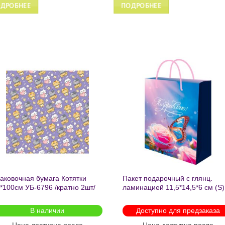
ПОДРОБНЕЕ
ПОДРОБНЕЕ
Добавить
Добавит
в список
в список
желаний
желаний
аковочная бумага Котятки
Пакет подарочный с глянц.
*100см УБ-6796 /кратно 2шт/
ламинацией 11,5*14,5*6 см (S)
Бабочка ППК-2727
В наличии
Доступно для предзаказа