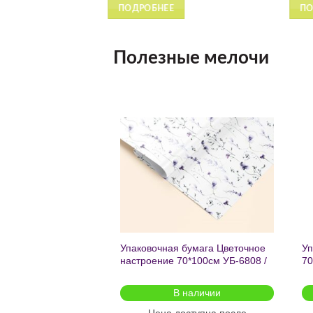
ОДРОБНЕЕ
ПОДРОБНЕЕ
Полезные мелочи
Добавить
Добавить
в список
в список
желаний
желаний
чный с мат.лам.
Упаковочная бумага Цветочное
Уп
ML) Торт со
настроение 70*100см УБ-6808 /
70
г (собс.разр.)
кратно 2шт/
 для предзаказа
В наличии