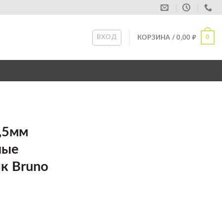
0
ВХОД
КОРЗИНА /
0,00
₽
0,5мм
лые
ик Bruno