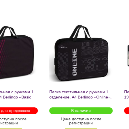
Добавить
Добавит
в список
в списо
желаний
желани
апка текстильная с ручками 1
Пенал на молнии 1 отделени
тделение, А4 Berlingo «Online»,
19.5х7х5.5 см Фразы с
50*265*75мм, текстиль, на
характером без наполнения
олнии 1222
полиэстер арт.71943 Феникс+
В наличии
Доступно для предзаказа
Цена доступна после
Цена доступна после
регистрации
регистрации