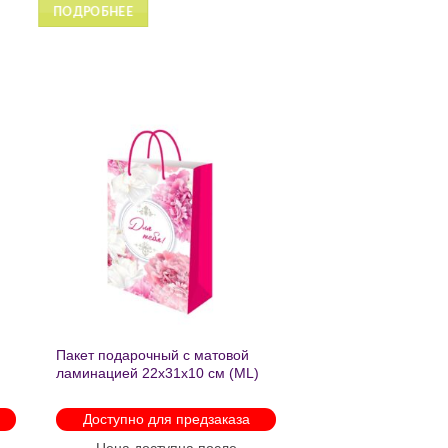
ПОДРОБНЕЕ
ПОДРОБ
ь
Добавить
в список
желаний
Пакет подарочный с матовой
ламинацией 22х31х10 см (ML)
Пышные пионы 190г ППК-2759
Доступно для предзаказа