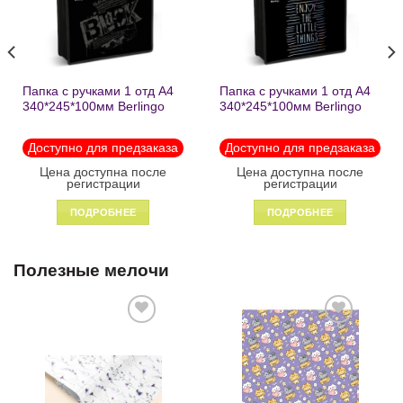
Папка с ручками 1 отд А4
Папка с ручками 1 отд А4
340*245*100мм Berlingo
340*245*100мм Berlingo
«Black» пластик на
«Enjoy the little things»
молнии1246
пластик на молнии 1215
Доступно для предзаказа
Доступно для предзаказа
Цена доступна после
Цена доступна после
регистрации
регистрации
ПОДРОБНЕЕ
ПОДРОБНЕЕ
Полезные мелочи
Добавить
Добавить
в список
в список
желаний
желаний