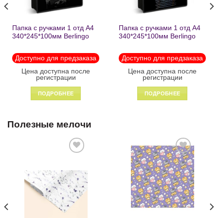
Папка с ручками 1 отд А4
Папка с ручками 1 отд А4
340*245*100мм Berlingo
340*245*100мм Berlingo
«Black» пластик на
«Enjoy the little things»
молнии1246
пластик на молнии 1215
Доступно для предзаказа
Доступно для предзаказа
Цена доступна после
Цена доступна после
регистрации
регистрации
ПОДРОБНЕЕ
ПОДРОБНЕЕ
Полезные мелочи
Добавить
Добавить
в список
в список
желаний
желаний