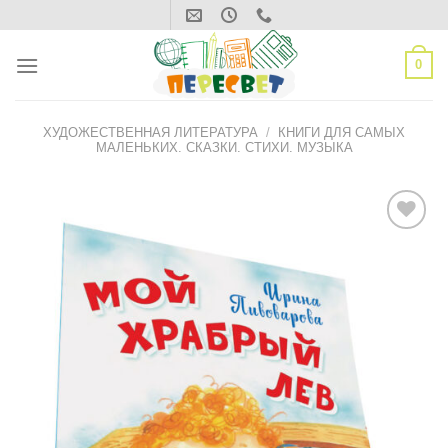
Skip
to
content
0
ХУДОЖЕСТВЕННАЯ ЛИТЕРАТУРА
/
КНИГИ ДЛЯ САМЫХ
МАЛЕНЬКИХ. СКАЗКИ. СТИХИ. МУЗЫКА
ДОБАВИТЬ
В СПИСОК
ЖЕЛАНИЙ